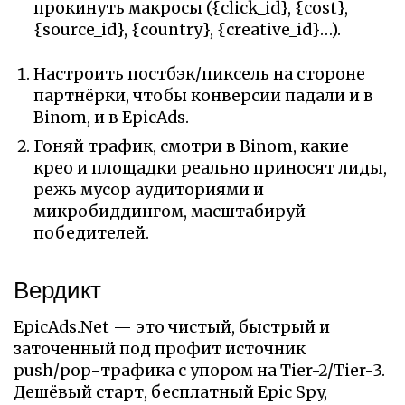
прокинуть макросы (
{click_id}
,
{cost}
,
{source_id}
,
{country}
,
{creative_id}
…).
Настроить постбэк/пиксель на стороне
партнёрки, чтобы конверсии падали и в
Binom, и в EpicAds.
Гоняй трафик, смотри в Binom, какие
крео и площадки реально приносят лиды,
режь мусор аудиториями и
микробиддингом, масштабируй
победителей.
Вердикт
EpicAds.Net — это чистый, быстрый и
заточенный под профит источник
push/pop-трафика с упором на Tier-2/Tier-3.
Дешёвый старт, бесплатный Epic Spy,