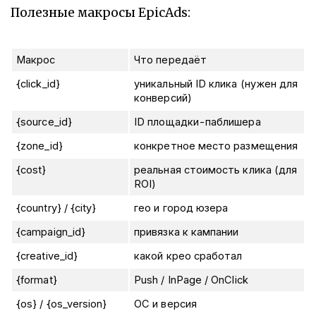
Полезные макросы EpicAds:
Макрос
Что передаёт
{click_id}
уникальный ID клика (нужен для
конверсий)
{source_id}
ID площадки-паблишера
{zone_id}
конкретное место размещения
{cost}
реальная стоимость клика (для
ROI)
{country}
/
{city}
гео и город юзера
{campaign_id}
привязка к кампании
{creative_id}
какой крео сработал
{format}
Push / InPage / OnClick
{os}
/
{os_version}
ОС и версия