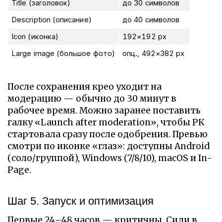
Title (заголовок)
до 30 символов
Description (описание)
до 40 символов
Icon (иконка)
192×192 px
Large image (большое фото)
опц., 492×382 px
После сохранения крео уходит на
модерацию — обычно до 30 минут в
рабочее время. Можно заранее поставить
галку «Launch after moderation», чтобы РК
стартовала сразу после одобрения. Превью
смотри по иконке «глаз»: доступны Android
(соло/группой), Windows (7/8/10), macOS и In-
Page.
Шаг 5. Запуск и оптимизация
Первые 24–48 часов — критичны. Сиди в